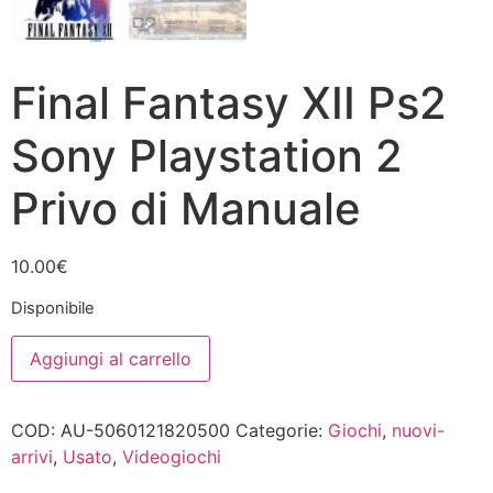
Final Fantasy XII Ps2
Sony Playstation 2
Privo di Manuale
10.00
€
Disponibile
Final
Aggiungi al carrello
Fantasy
XII
Ps2
Sony
COD:
AU-5060121820500
Categorie:
Giochi
,
nuovi-
Playstation
2
arrivi
,
Usato
,
Videogiochi
Privo
di