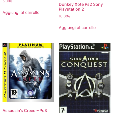
5.00
€
Donkey Xote Ps2 Sony
Playstation 2
Aggiungi al carrello
10.00
€
Aggiungi al carrello
Assassin’s Creed – Ps3