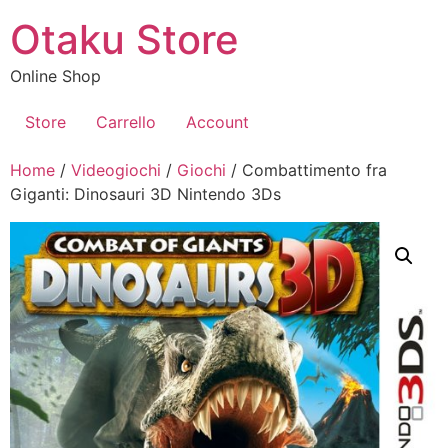
Vai
Otaku Store
al
contenuto
Online Shop
Store
Carrello
Account
Home
/
Videogiochi
/
Giochi
/ Combattimento fra
Giganti: Dinosauri 3D Nintendo 3Ds