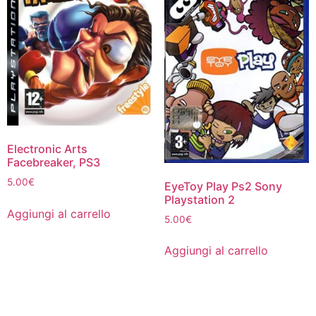
Electronic Arts
Facebreaker, PS3
5.00
€
EyeToy Play Ps2 Sony
Playstation 2
Aggiungi al carrello
5.00
€
Aggiungi al carrello