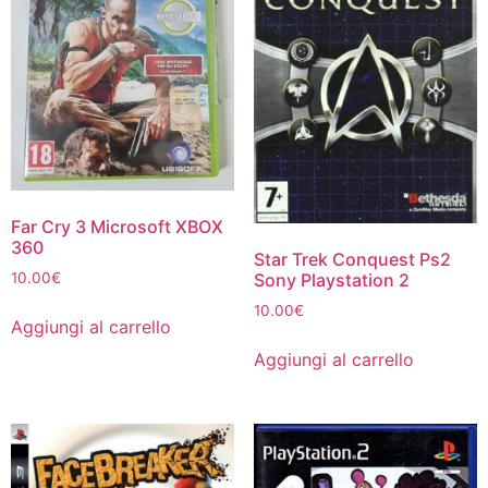
Far Cry 3 Microsoft XBOX
360
Star Trek Conquest Ps2
Sony Playstation 2
10.00
€
10.00
€
Aggiungi al carrello
Aggiungi al carrello