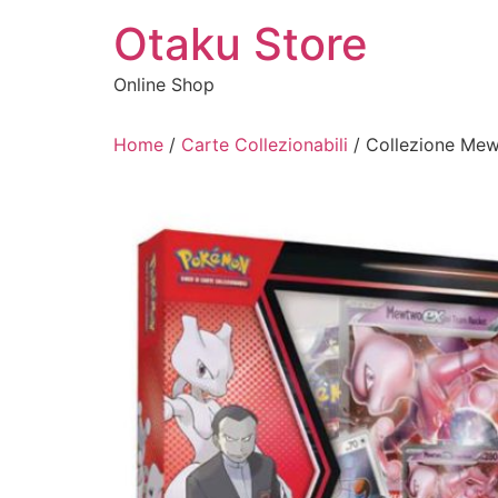
Vai
Otaku Store
al
contenuto
Online Shop
Home
/
Carte Collezionabili
/ Collezione Mew