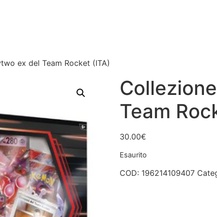
two ex del Team Rocket (ITA)
Collezion
Team Rock
30.00
€
Esaurito
COD:
196214109407
Cate