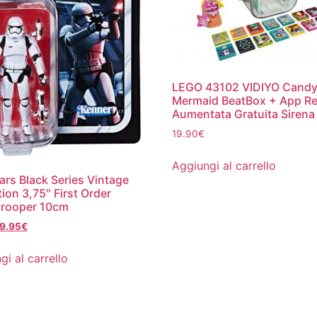
LEGO 43102 VIDIYO Cand
Mermaid BeatBox + App Re
Aumentata Gratuita Sirena
19.90
€
Aggiungi al carrello
ars Black Series Vintage
tion 3,75″ First Order
trooper 10cm
Il
Il
9.95
€
prezzo
prezzo
originale
attuale
gi al carrello
era:
è:
19.90€.
9.95€.