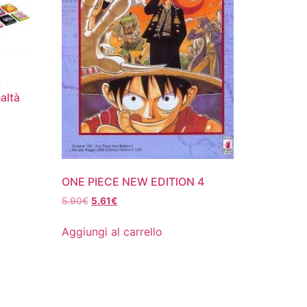
y
altà
ONE PIECE NEW EDITION 4
Il
Il
5.90
€
5.61
€
prezzo
prezzo
originale
attuale
Aggiungi al carrello
era:
è:
5.90€.
5.61€.