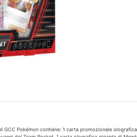
l GCC Pokémon contiene: 1 carta promozionale olografica
vanni del Team Rocket, 1 carta olografica gigante di Mewt