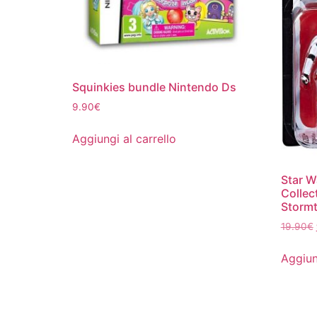
Squinkies bundle Nintendo Ds
9.90
€
Aggiungi al carrello
Star W
Collec
Storm
19.90
€
Aggiun