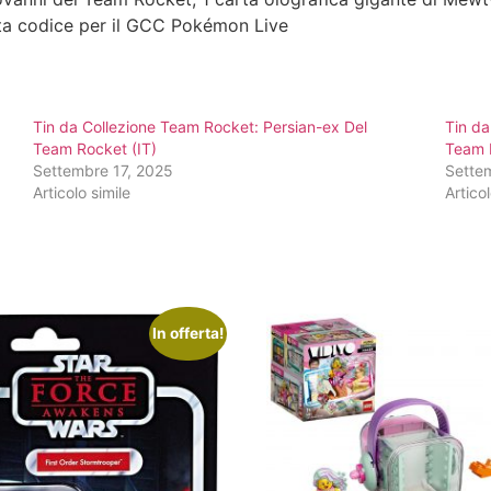
ta codice per il GCC Pokémon Live
Tin da Collezione Team Rocket: Persian-ex Del
Tin da
Team Rocket (IT)
Team 
Settembre 17, 2025
Sette
Articolo simile
Articol
In offerta!