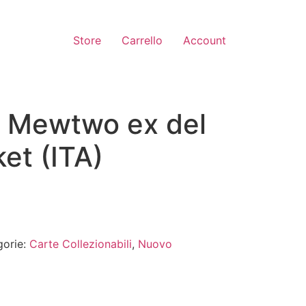
Store
Carrello
Account
e Mewtwo ex del
et (ITA)
gorie:
Carte Collezionabili
,
Nuovo