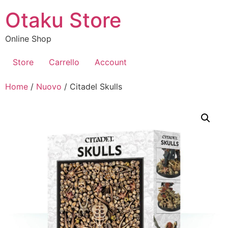
Vai
Otaku Store
al
contenuto
Online Shop
Store
Carrello
Account
Home
/
Nuovo
/ Citadel Skulls