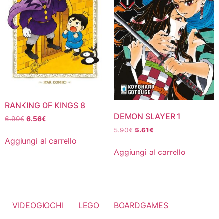
RANKING OF KINGS 8
DEMON SLAYER 1
Il
Il
6.90
€
6.56
€
prezzo
prezzo
Il
Il
5.90
€
5.61
€
originale
attuale
prezzo
prezzo
Aggiungi al carrello
era:
è:
originale
attuale
Aggiungi al carrello
6.90€.
6.56€.
era:
è:
5.90€.
5.61€.
VIDEOGIOCHI
LEGO
BOARDGAMES