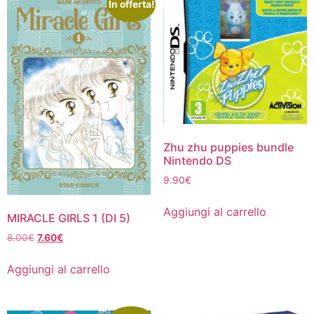
In offerta!
Zhu zhu puppies bundle
Nintendo DS
9.90
€
Aggiungi al carrello
MIRACLE GIRLS 1 (DI 5)
Il
Il
8.00
€
7.60
€
prezzo
prezzo
originale
attuale
Aggiungi al carrello
era:
è:
8.00€.
7.60€.