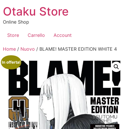
Vai
Otaku Store
al
contenuto
Online Shop
Store
Carrello
Account
Home
/
Nuovo
/ BLAME! MASTER EDITION WHITE 4
In offerta!