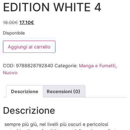
EDITION WHITE 4
Il
Il
18.00
€
17.10
€
prezzo
prezzo
Disponibile
originale
attuale
BLAME!
era:
è:
Aggiungi al carrello
MASTER
18.00€.
17.10€.
EDITION
WHITE
4
COD:
9788828792840
Categorie:
Manga e Fumetti
,
quantità
Nuovo
Descrizione
Recensioni (0)
Descrizione
sempre più giù, nei livelli più oscuri e pericolosi