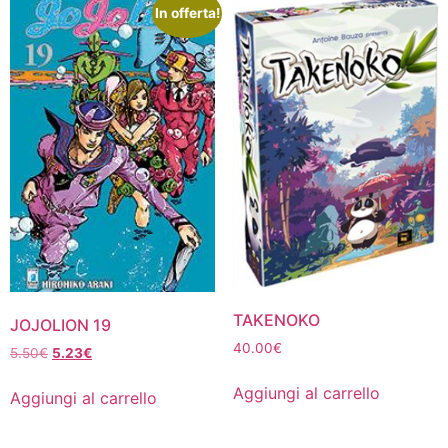
In offerta!
TAKENOKO
JOJOLION 19
40.00
€
Il
Il
5.50
€
5.23
€
prezzo
prezzo
Aggiungi al carrello
originale
attuale
Aggiungi al carrello
era:
è:
5.50€.
5.23€.