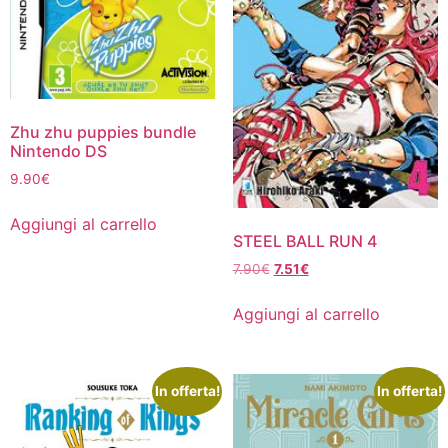
Zhu zhu puppies bundle
Nintendo DS
9.90
€
Aggiungi al carrello
STEEL BALL RUN 4
Il
Il
7.90
€
7.51
€
prezzo
prezzo
originale
attuale
Aggiungi al carrello
era:
è:
7.90€.
7.51€.
In offerta!
In offerta!