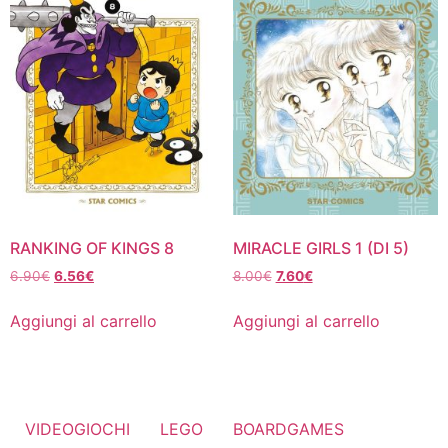
RANKING OF KINGS 8
MIRACLE GIRLS 1 (DI 5)
Il
Il
Il
Il
6.90
€
6.56
€
8.00
€
7.60
€
prezzo
prezzo
prezzo
prezzo
originale
attuale
originale
attuale
Aggiungi al carrello
Aggiungi al carrello
era:
è:
era:
è:
6.90€.
6.56€.
8.00€.
7.60€.
VIDEOGIOCHI
LEGO
BOARDGAMES