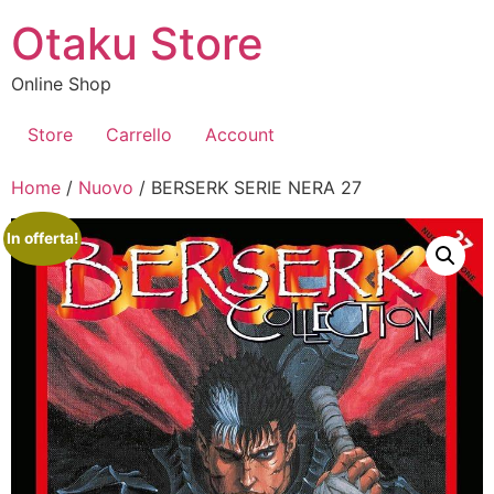
Vai
Otaku Store
al
contenuto
Online Shop
Store
Carrello
Account
Home
/
Nuovo
/ BERSERK SERIE NERA 27
In offerta!