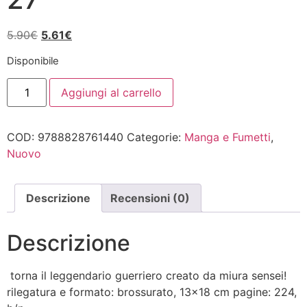
Il
Il
5.90
€
5.61
€
prezzo
prezzo
Disponibile
originale
attuale
BERSERK
era:
è:
Aggiungi al carrello
SERIE
5.90€.
5.61€.
NERA
27
quantità
COD:
9788828761440
Categorie:
Manga e Fumetti
,
Nuovo
Descrizione
Recensioni (0)
Descrizione
torna il leggendario guerriero creato da miura sensei!
rilegatura e formato: brossurato, 13×18 cm pagine: 224,