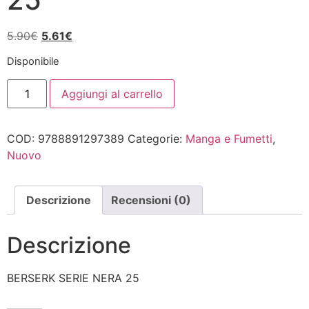
Il
Il
5.90
€
5.61
€
prezzo
prezzo
Disponibile
originale
attuale
BERSERK
era:
è:
Aggiungi al carrello
SERIE
5.90€.
5.61€.
NERA
25
quantità
COD:
9788891297389
Categorie:
Manga e Fumetti
,
Nuovo
Descrizione
Recensioni (0)
Descrizione
BERSERK SERIE NERA 25