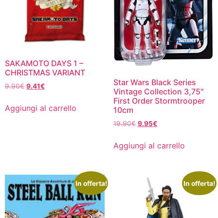
SAKAMOTO DAYS 1 –
CHRISTMAS VARIANT
Star Wars Black Series
Il
Il
9.90
€
9.41
€
Vintage Collection 3,75″
prezzo
prezzo
First Order Stormtrooper
originale
attuale
Aggiungi al carrello
10cm
era:
è:
Il
Il
19.90
€
9.95
€
9.90€.
9.41€.
prezzo
prezzo
originale
attuale
Aggiungi al carrello
era:
è:
19.90€.
9.95€.
In offerta!
In offerta!