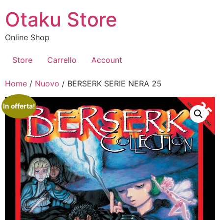
Vai
Otaku Store
al
contenuto
Online Shop
Store
Carrello
Account
Home
/
Nuovo
/ BERSERK SERIE NERA 25
In offerta!