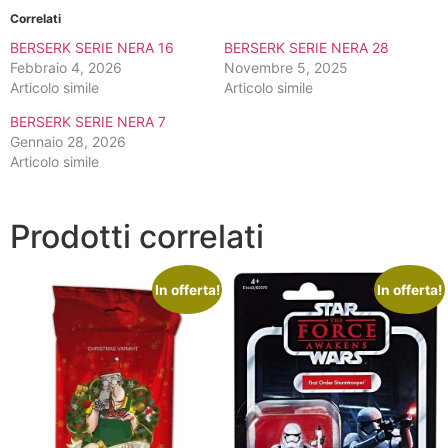
Correlati
BERSERK SERIE NERA 16
BERSERK SERIE NERA 28
Febbraio 4, 2026
Novembre 5, 2025
Articolo simile
Articolo simile
BERSERK SERIE NERA 7
Gennaio 28, 2026
Articolo simile
Prodotti correlati
In offerta!
In offerta!