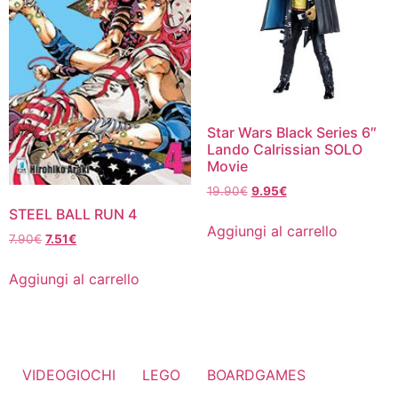
Star Wars Black Series 6″
Lando Calrissian SOLO
Movie
Il
Il
19.90
€
9.95
€
prezzo
prezzo
STEEL BALL RUN 4
originale
attuale
Aggiungi al carrello
Il
Il
7.90
€
7.51
€
era:
è:
prezzo
prezzo
19.90€.
9.95€.
originale
attuale
Aggiungi al carrello
era:
è:
7.90€.
7.51€.
VIDEOGIOCHI
LEGO
BOARDGAMES