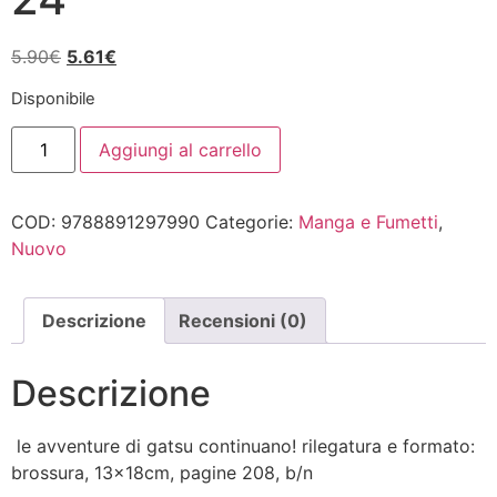
Il
Il
5.90
€
5.61
€
prezzo
prezzo
Disponibile
originale
attuale
BERSERK
era:
è:
Aggiungi al carrello
SERIE
5.90€.
5.61€.
NERA
24
quantità
COD:
9788891297990
Categorie:
Manga e Fumetti
,
Nuovo
Descrizione
Recensioni (0)
Descrizione
le avventure di gatsu continuano! rilegatura e formato:
brossura, 13x18cm, pagine 208, b/n