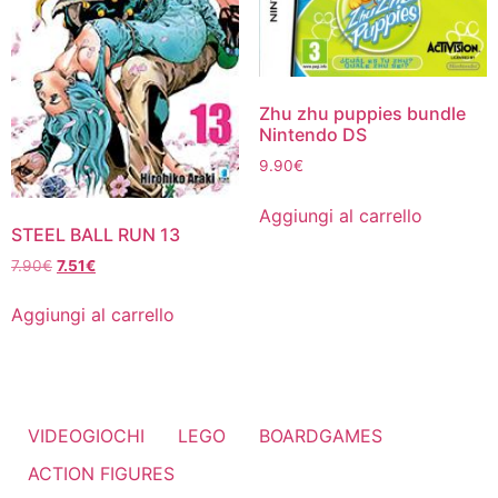
Zhu zhu puppies bundle
Nintendo DS
9.90
€
Aggiungi al carrello
STEEL BALL RUN 13
Il
Il
7.90
€
7.51
€
prezzo
prezzo
originale
attuale
Aggiungi al carrello
era:
è:
7.90€.
7.51€.
VIDEOGIOCHI
LEGO
BOARDGAMES
ACTION FIGURES