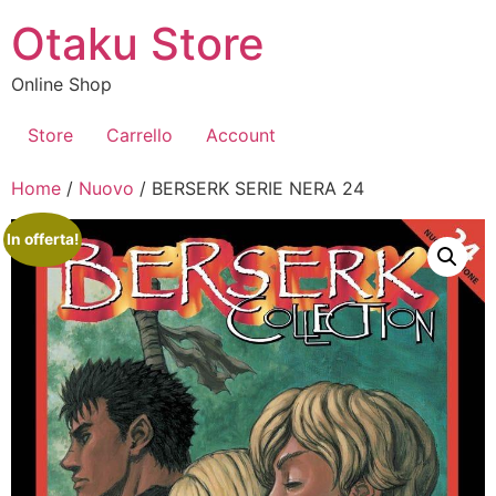
Vai
Otaku Store
al
contenuto
Online Shop
Store
Carrello
Account
Home
/
Nuovo
/ BERSERK SERIE NERA 24
In offerta!