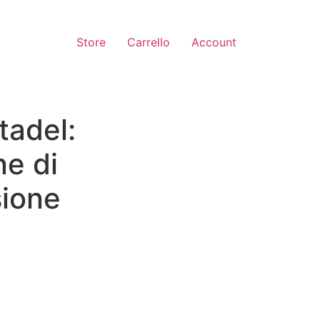
Store
Carrello
Account
tadel:
ne di
sione