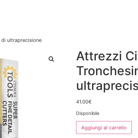
 di ultraprecisione
Attrezzi Ci
Tronchesi
ultrapreci
41.00
€
Disponibile
Attrezzi
Aggiungi al carrello
Citadel:
Tronchesine