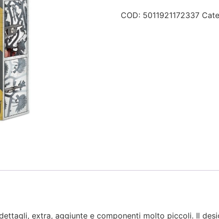
di
ultraprecisione
COD:
5011921172337
Cate
quantità
i dettagli, extra, aggiunte e componenti molto piccoli. Il de