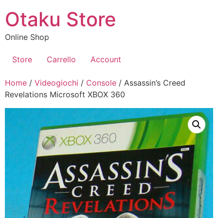
Vai
Otaku Store
al
contenuto
Online Shop
Store
Carrello
Account
Home
/
Videogiochi
/
Console
/ Assassin’s Creed
Revelations Microsoft XBOX 360