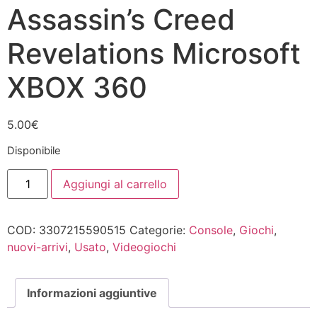
Assassin’s Creed
Revelations Microsoft
XBOX 360
5.00
€
Disponibile
Assassin's
Aggiungi al carrello
Creed
Revelations
Microsoft
XBOX
COD:
3307215590515
Categorie:
Console
,
Giochi
,
360
quantità
nuovi-arrivi
,
Usato
,
Videogiochi
Informazioni aggiuntive