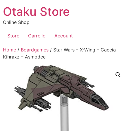
Vai
Otaku Store
al
contenuto
Online Shop
Store
Carrello
Account
Home
/
Boardgames
/ Star Wars – X-Wing – Caccia
Kihraxz – Asmodee