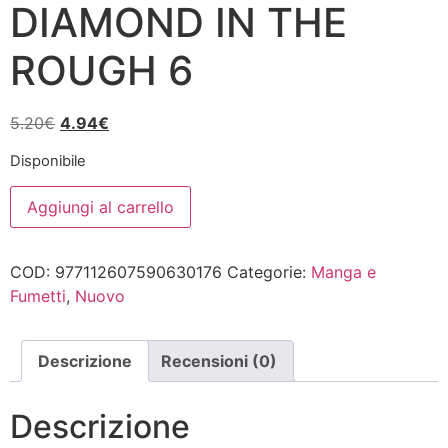
DIAMOND IN THE
ROUGH 6
Il
Il
5.20
€
4.94
€
prezzo
prezzo
Disponibile
originale
attuale
ARAGANE
era:
è:
Aggiungi al carrello
NO
5.20€.
4.94€.
KO
-
DIAMOND
COD:
977112607590630176
Categorie:
Manga e
IN
THE
Fumetti
,
Nuovo
ROUGH
6
quantità
Descrizione
Recensioni (0)
Descrizione