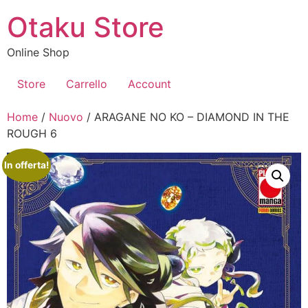
Vai
Otaku Store
al
contenuto
Online Shop
Store
Carrello
Account
Home
/
Nuovo
/ ARAGANE NO KO – DIAMOND IN THE
ROUGH 6
In offerta!