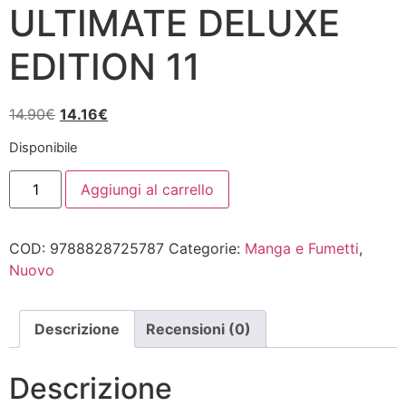
ULTIMATE DELUXE
EDITION 11
Il
Il
14.90
€
14.16
€
prezzo
prezzo
Disponibile
originale
attuale
20TH
era:
è:
Aggiungi al carrello
CENTURY
14.90€.
14.16€.
BOYS
ULTIMATE
DELUXE
COD:
9788828725787
Categorie:
Manga e Fumetti
,
EDITION
11
Nuovo
quantità
Descrizione
Recensioni (0)
Descrizione