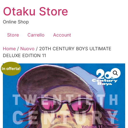
Vai
Otaku Store
al
contenuto
Online Shop
Store
Carrello
Account
Home
/
Nuovo
/ 20TH CENTURY BOYS ULTIMATE
DELUXE EDITION 11
In offerta!