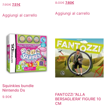
Il
Il
8.00
€
7.60
€
Il
Il
7.90
€
7.51
€
prezzo
prezzo
prezzo
prezzo
originale
attuale
Aggiungi al carrello
originale
attuale
Aggiungi al carrello
era:
è:
era:
è:
8.00€.
7.60€.
7.90€.
7.51€.
Squinkies bundle
Nintendo Ds
FANTOZZI “ALLA
9.90
€
BERSAGLIERA” FIGURE 10
CM