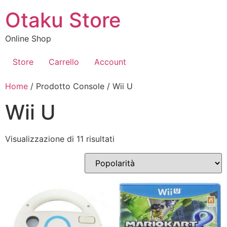
Vai
Otaku Store
al
contenuto
Online Shop
Store
Carrello
Account
Home
/ Prodotto Console / Wii U
Wii U
Popolarità
Visualizzazione di 11 risultati