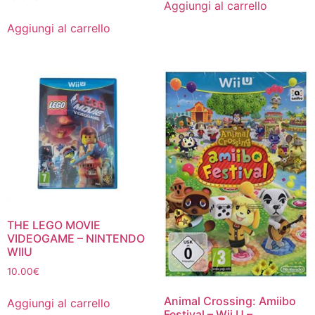
Aggiungi al carrello
Aggiungi al carrello
THE LEGO MOVIE
VIDEOGAME – NINTENDO
WIIU
10.00
€
Animal Crossing: Amiibo
Aggiungi al carrello
Festival – Wii U –