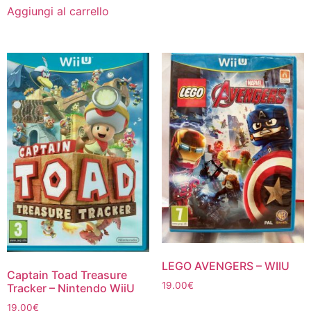
Aggiungi al carrello
LEGO AVENGERS – WIIU
Captain Toad Treasure
19.00
€
Tracker – Nintendo WiiU
19.00
€