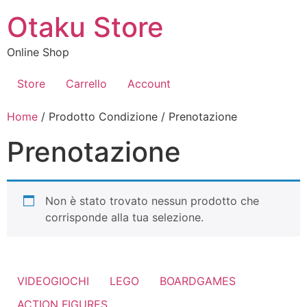
Vai
Otaku Store
al
contenuto
Online Shop
Store
Carrello
Account
Home
/ Prodotto Condizione / Prenotazione
Prenotazione
Non è stato trovato nessun prodotto che
corrisponde alla tua selezione.
VIDEOGIOCHI
LEGO
BOARDGAMES
ACTION FIGURES